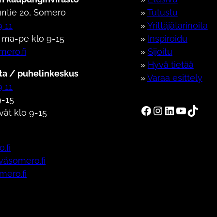
ntie 20, Somero
»
Tutustu
9 11
»
Yrittäjätarinoita
 ma-pe klo 9-15
»
Inspiroidu
mero.fi
»
Sijoitu
»
Hyvä tietää
a / puhelinkeskus
»
Varaa esittely
9 11
-15
Someron kaupunki Facebookissa
Someron kaupunki Instagramissa
Someron kaupunki LinkedInissa
Someron kaupunki Youtubessa
Someron kaupunki TikTokissa
vät klo 9-15
.fi
äväsomero.fi
omero.fi