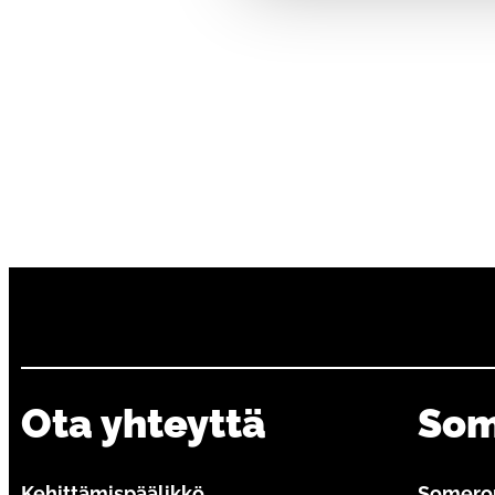
Ota yhteyttä
Som
Kehittämispäälikkö
Someron