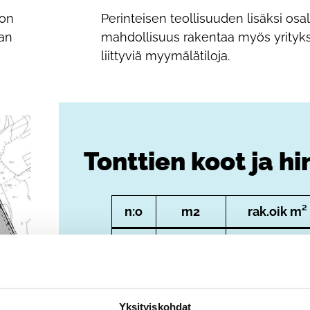
 on
Perinteisen teollisuuden lisäksi osal
aan
mahdollisuus rakentaa myös yrityk
liittyviä myymälätiloja.
Tonttien koot ja hi
n:o
m2
rak.oik m²
1
5834
2917
2
29426
14713
Yksityiskohdat
3
6447
3223