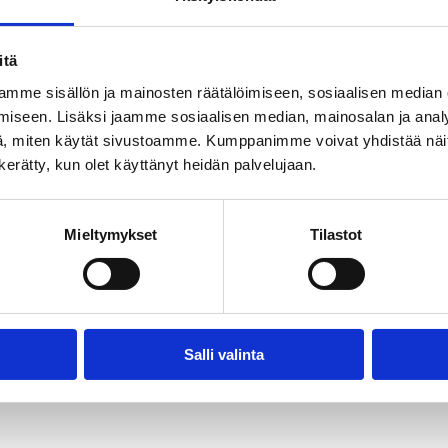
4
9731
3892
itä
5*
7282
2913
mme sisällön ja mainosten räätälöimiseen, sosiaalisen median
iseen. Lisäksi jaamme sosiaalisen median, mainosalan ja analy
, miten käytät sivustoamme. Kumppanimme voivat yhdistää näitä t
n kerätty, kun olet käyttänyt heidän palvelujaan.
Mieltymykset
Tilastot
Salli valinta