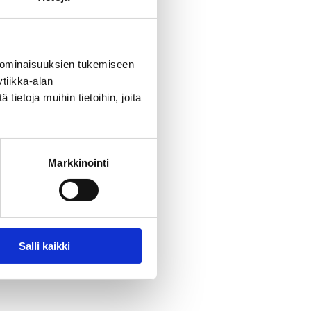
9731
7282
 ominaisuuksien tukemiseen
tiikka-alan
ietoja muihin tietoihin, joita
Markkinointi
Salli kaikki