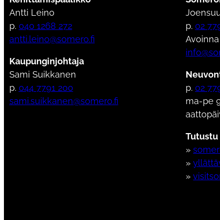
Antti Leino
Joensuu
p.
040 1268 272
p.
02 77
antti.leino@somero.fi
Avoinna
info@so
Kaupunginjohtaja
Sami Suikkanen
Neuvont
p.
044 7791 200
p.
02 77
sami.suikkanen@somero.fi
ma-pe 9
aattopäi
Tutustu
»
somero
»
yllätt
»
visits