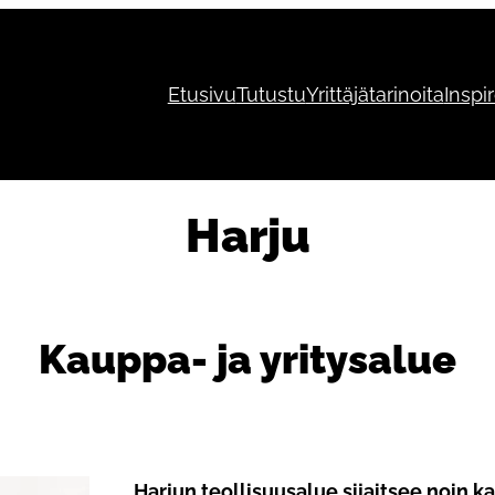
Etusivu
Tutustu
Yrittäjätarinoita
Inspi
Harju
Kauppa- ja yritysalue
Harjun teollisuusalue sijaitsee noin 