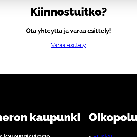
Kiinnostuitko?
Ota yhteyttä ja varaa esittely!
Varaa esittely
eron kaupunki
Oikopolu
 kaupunginvirasto
»
Etusivu