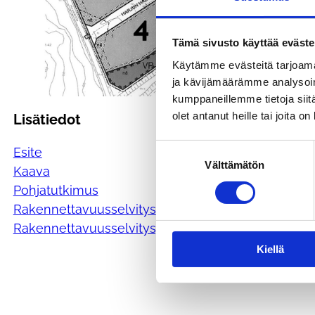
Tämä sivusto käyttää eväste
Käytämme evästeitä tarjoama
ja kävijämäärämme analysoim
kumppaneillemme tietoja siitä
olet antanut heille tai joita o
Lisätiedot
Suostumuksen
Esite
Välttämätön
valinta
Kaava
Pohjatutkimus
Rakennettavuusselvitys
Rakennettavuusselvitys, merkinnät
Kiellä