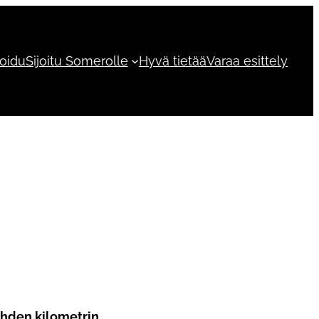
roidu
Sijoitu Somerolle
Hyvä tietää
Varaa esittely
kahden kilometrin