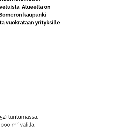
veluista
.
Alueella on
Someron kaupunki
sta vuokrataan yrityksille
t 52) tuntumassa.
000 m² välillä.