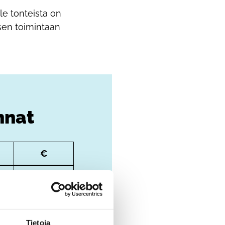
le tonteista on
sen toimintaan
nnat
€
5834
29426
Tietoja
MYYTY