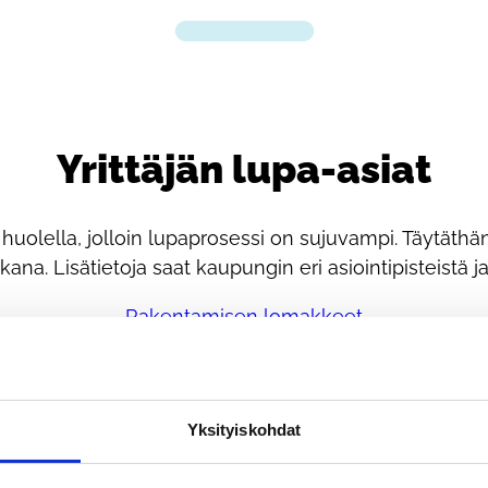
Yrittäjän lupa-asiat
lella, jolloin lupaprosessi on sujuvampi. Täytäthän siis
a. Lisätietoja saat kaupungin eri asiointipisteistä j
Rakentamisen lomakkeet
Sijoitus- ja kaivuuluvat
Ympäristöluvat
Tapahtumaluvat
Yksityiskohdat
Elintarvikeluvat
Talous- ja kaivovesi