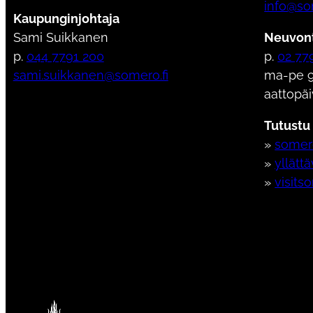
info@so
Kaupunginjohtaja
Sami Suikkanen
Neuvont
p.
044 7791 200
p.
02 77
sami.suikkanen@somero.fi
ma-pe 9
aattopäi
Tutustu
»
somero
»
yllätt
»
visits