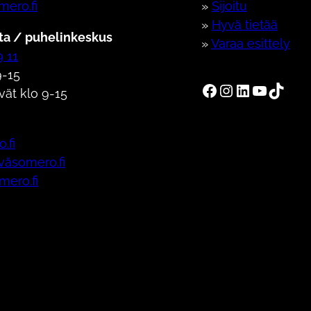
mero.fi
»
Sijoitu
»
Hyvä tietää
a / puhelinkeskus
»
Varaa esittely
9 11
-15
Someron kaupunki Facebookissa
Someron kaupunki Instagramissa
Someron kaupunki LinkedInissa
Someron kaupunki Youtubessa
Someron kaupunki TikTokissa
vät klo 9-15
.fi
äväsomero.fi
omero.fi