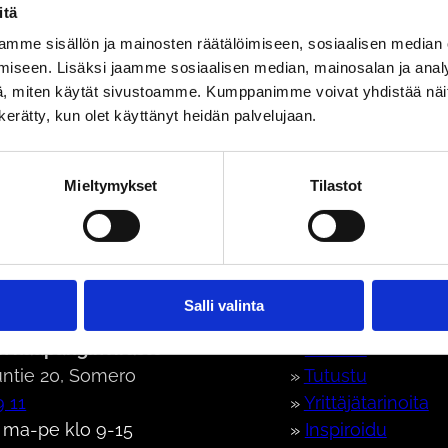
erveydensuojelulain mukaisen toiminnan aloittamin
itä
Tupakka ja nikotiinivalmisteet
mme sisällön ja mainosten räätälöimiseen, sosiaalisen median
iseen. Lisäksi jaamme sosiaalisen median, mainosalan ja analy
, miten käytät sivustoamme. Kumppanimme voivat yhdistää näitä t
n kerätty, kun olet käyttänyt heidän palvelujaan.
Mieltymykset
Tilastot
eron kaupunki
Oikopolu
Salli valinta
 kaupunginvirasto
»
Etusivu
ntie 20, Somero
»
Tutustu
9 11
»
Yrittäjätarinoita
 ma-pe klo 9-15
»
Inspiroidu