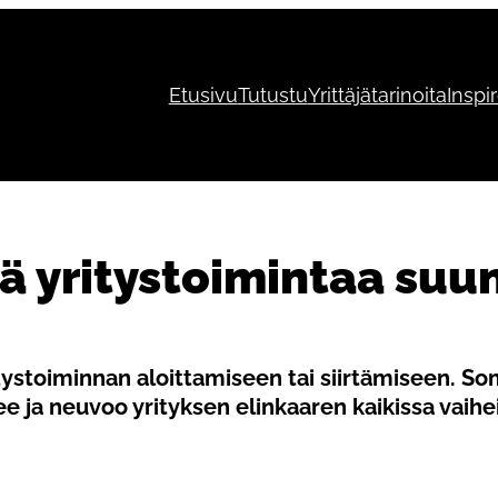
Etusivu
Tutustu
Yrittäjätarinoita
Inspi
ä yritystoimintaa suu
yritystoiminnan aloittamiseen tai siirtämiseen. 
ee ja neuvoo yrityksen elinkaaren kaikissa vaih