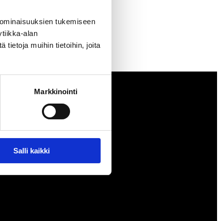
en
 ominaisuuksien tukemiseen
tiikka-alan
ietoja muihin tietoihin, joita
Markkinointi
t
Salli kaikki