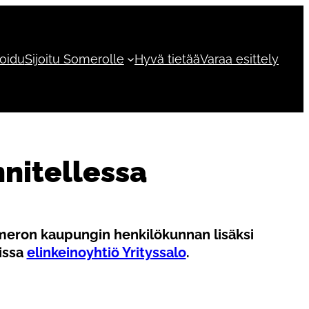
roidu
Sijoitu Somerolle
Hyvä tietää
Varaa esittely
nnitellessa
Someron kaupungin henkilökunnan lisäksi
eissa
elinkeinoyhtiö Yrityssalo
.