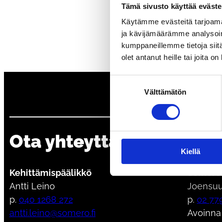
T
Tämä sivusto käyttää eväste
Käytämme evästeitä tarjoama
ja kävijämäärämme analysoim
kumppaneillemme tietoja siitä
olet antanut heille tai joita o
Suostumuksen
Välttämätön
valinta
Ota yhteyttä
Som
Kiellä
Kehittämispäälikkö
Someron
Antti Leino
Joensuu
p.
040 1268 272
p.
02 77
antti.leino@somero.fi
Avoinna